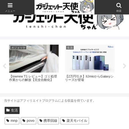
メニュー
検索
生活
ガジェット
ガ
yシ
【携帯回線】LINEMOも3000円の
【SwitchBotボット レビュー】オー
【S
新プラン追加、結局どこが良い
トロック鍵忘れ問題を解決した話
アク
の？【povo/ahamo/楽天モバイ
ル】
当サイトはアフィリエイトプログラムによる収益を得ています。
生活
mnp
povo
携帯回線
楽天モバイル