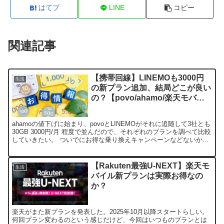
はてブ
LINE
コピー
関連記事
【携帯回線】LINEMOも3000円
生活
の新プラン追加、結局どこが良い
の？【povo/ahamo/楽天モバイ
ル】
ahamoの値下げに始まり、povoとLINEMOがそれに追随して3社とも
30GB 3000円/月 程度で並んだので、それぞれのプランを調べて比較
していきたい。 ついでにお得な乗り換えキャンペーンなどないか検
討していく。
【Rakuten最強U-NEXT】楽天モ
生活
バイル新プランは実際お得なの
か？
楽天がまた新プランを発表した。2025年10月以降スタートらしい。
何回プラン変わるのという感じだけど、今回はいつものプランとは