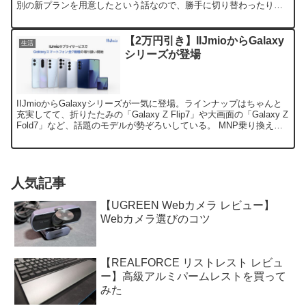
別の新プランを用意したという話なので、勝手に切り替わったりし
ないので安心してほしい。 この新プランの特徴は、名前...
【2万円引き】IIJmioからGalaxy
生活
シリーズが登場
IIJmioからGalaxyシリーズが一気に登場。ラインナップはちゃんと
充実してて、折りたたみの「Galaxy Z Flip7」や大画面の「Galaxy Z
Fold7」など、話題のモデルが勢ぞろいしている。 MNP乗り換えで
割引されるキャ...
人気記事
【UGREEN Webカメラ レビュー】
Webカメラ選びのコツ
【REALFORCE リストレスト レビュ
ー】高級アルミパームレストを買って
みた