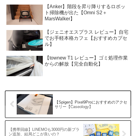
【Anker】階段を昇り降りするロボッ
ト掃除機が出た【Omni S2＋
MarsWalker】
【ジェニオエスプラス レビュー】自宅
でお手軽本格カフェ【おすすめカプセ
ル】
【townew T1 レビュー】ゴミ処理作業
からの解放【完全自動化】
【Spigen】Pixel9Proにおすすめのアクセ
サリー【Caseology】
【携帯回線】LINEMOも3000円の新プラ
ン追加、結局どこが良いの？