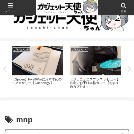
メニュー
検索
ガジェット
ガジェット
ガ
処理
【Spigen】Pixel9Proにおすすめの
【ジェニオエスプラス レビュー】
【R
アクセサリー【Caseology】
自宅でお手軽本格カフェ【おすす
ュ
めカプセル】
買
mnp