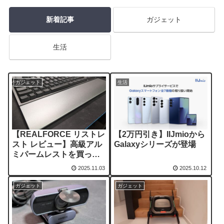
新着記事
ガジェット
生活
ガジェット
生活
【REALFORCE リストレ
【2万円引き】IIJmioから
スト レビュー】高級アル
Galaxyシリーズが登場
ミパームレストを買って
みた
2025.11.03
2025.10.12
ガジェット
ガジェット