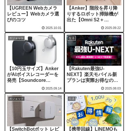
【UGREEN Webカメラ
【Anker】階段を昇り降
レビュー】Webカメラ選
りするロボット掃除機が
びのコツ
出た【Omni S2＋
MarsWalker】
2025.10.01
2025.09.22
ガジェット
生活
【10円玉サイズ】Anker
【Rakuten最強U-
がAIボイスレコーダーを
NEXT】楽天モバイル新
発売【Soundcore
プランは実際お得なの
Work】
か？
2025.09.14
2025.08.03
ガジェット
生活
【SwitchBotボット レビ
【携帯回線】LINEMOも