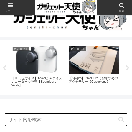
メニュー
検索
ガジェット
ガジェット
ガ
レビ
【10円玉サイズ】AnkerがAIボイス
【Spigen】Pixel9Proにおすすめの
【A
を
レコーダーを発売【Soundcore
アクセサリー【Caseology】
ット
Work】
Mar