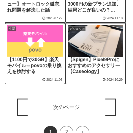
ュー】オートロック鍵忘
3000円の新プラン追加、
れ問題を解決した話
結局どこが良いの？
【povo/ahamo/楽天モバ
2025.07.22
2024.11.10
イル】
生活
ガジェット
【1100円で30GB】楽天
【Spigen】Pixel9Proに
モバイル⇔povoの乗り換
おすすめのアクセサリー
えを検討する
【Caseology】
2024.11.06
2024.10.29
次のページ
1
次
2