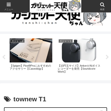
メニュー
検索
ガジェット
ガジェット
生
モバ
【Spigen】Pixel9Proにおすすめの
【10円玉サイズ】AnkerがAIボイス
【1
？
アクセサリー【Caseology】
レコーダーを発売【Soundcore
⇔p
Work】
townew T1