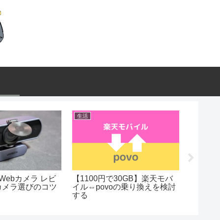
生活
ガジェッ
 Webカメラ レビ
【1100円で30GB】楽天モバ
【Ank
カメラ選びのコツ
イル⇔povoの乗り換えを検討
るロボ
する
【Omni 