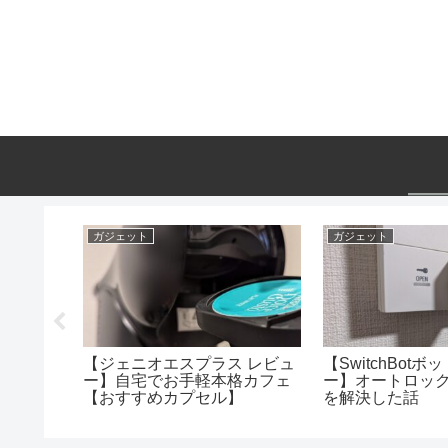
ガジェット
ガジェット
】6.3イ
【ジェニオエスプラス レビュ
【SwitchBotボ
載スマホ
ー】自宅でお手軽本格カフェ
ー】オートロッ
【おすすめカプセル】
を解決した話