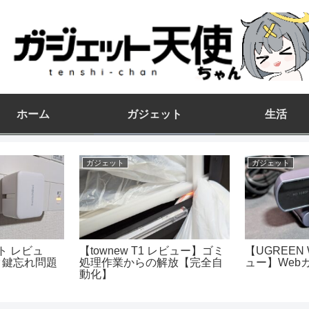
ホーム
ガジェット
生活
ガジェット
ガジェット
ット レビュ
【townew T1 レビュー】ゴミ
【UGREEN
ク鍵忘れ問題
処理作業からの解放【完全自
ュー】Web
動化】